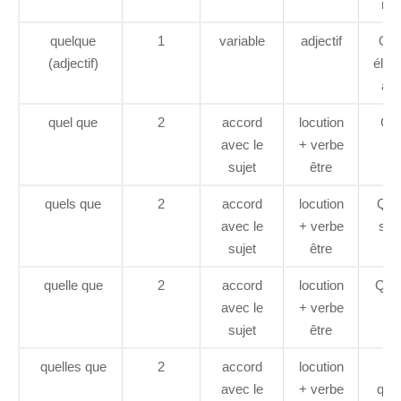
min
quelque
1
variable
adjectif
Que
(adjectif)
élèv
abs
quel que
2
accord
locution
Que
avec le
+ verbe
so
sujet
être
a
quels que
2
accord
locution
Que
avec le
+ verbe
soie
sujet
être
fa
quelle que
2
accord
locution
Quel
avec le
+ verbe
so
sujet
être
ra
quelles que
2
accord
locution
Qu
avec le
+ verbe
que 