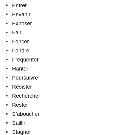
Entrer
Envahir
Exposer
Fair
Foncer
Fondre
Fréquenter
Hanter
Poursuivre
Résister
Rechercher
Rester
S’aboucher
Saillir
Stagner