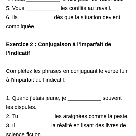
Vous ___________ les conflits au travail.
Ils ___________ dès que la situation devient
compliquée.
Exercice 2 : Conjugaison à l’imparfait de
l’indicatif
Complétez les phrases en conjuguant le verbe fuir
à l’imparfait de l’indicatif.
Quand j’étais jeune, je ___________ souvent
les disputes.
Tu ___________ les araignées comme la peste.
Il ___________ la réalité en lisant des livres de
science-fiction.