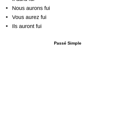
Nous aurons fui
Vous aurez fui
Ils auront fui
Passé Simple