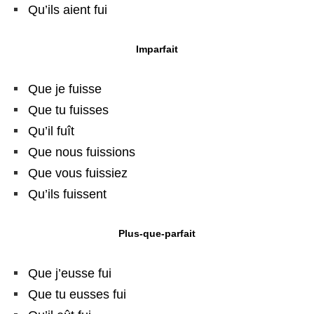
Qu’ils aient fui
Imparfait
Que je fuisse
Que tu fuisses
Qu’il fuît
Que nous fuissions
Que vous fuissiez
Qu’ils fuissent
Plus-que-parfait
Que j’eusse fui
Que tu eusses fui