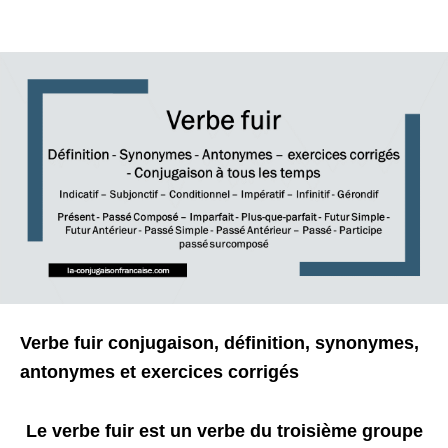
Verbe fuir conjugaison, définition, synonymes,
antonymes et exercices corrigés
Le verbe fuir
est un verbe du troisième groupe