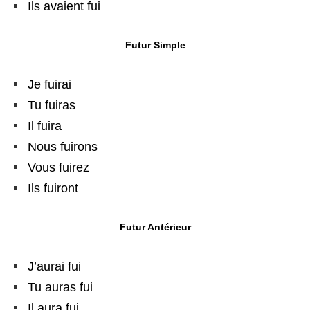
Ils avaient fui
Futur Simple
Je fuirai
Tu fuiras
Il fuira
Nous fuirons
Vous fuirez
Ils fuiront
Futur Antérieur
J’aurai fui
Tu auras fui
Il aura fui