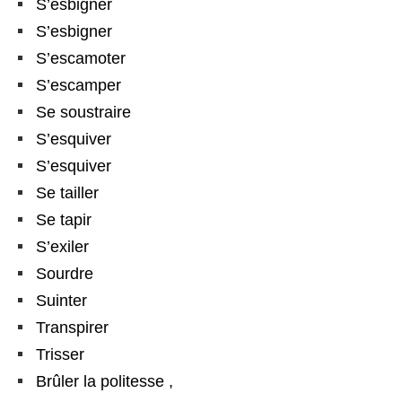
S’esbigner
S’esbigner
S’escamoter
S’escamper
Se soustraire
S’esquiver
S’esquiver
Se tailler
Se tapir
S’exiler
Sourdre
Suinter
Transpirer
Trisser
Brûler la politesse ,