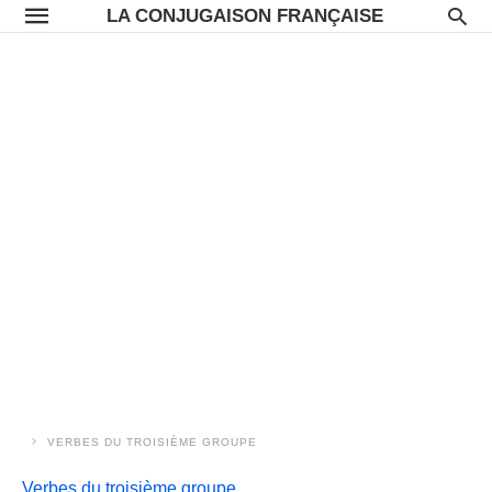
LA CONJUGAISON FRANÇAISE
VERBES DU TROISIÈME GROUPE
Verbes du troisième groupe