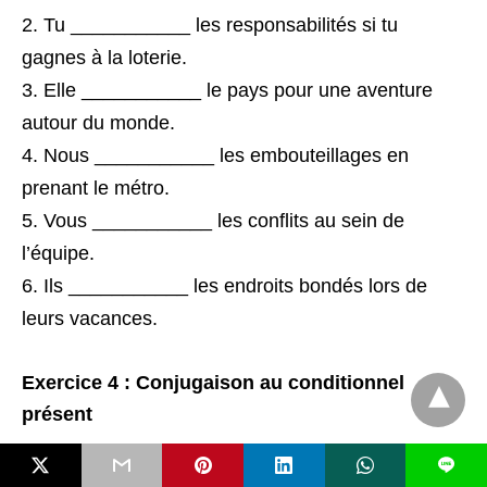
Tu ___________ les responsabilités si tu
gagnes à la loterie.
Elle ___________ le pays pour une aventure
autour du monde.
Nous ___________ les embouteillages en
prenant le métro.
Vous ___________ les conflits au sein de
l’équipe.
Ils ___________ les endroits bondés lors de
leurs vacances.
Exercice 4 : Conjugaison au conditionnel
présent
L
Complétez les phrases en conjuguant le verbe fuir