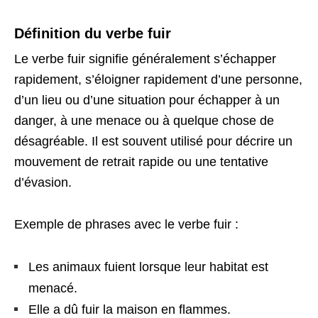
Définition du verbe fuir
Le verbe fuir signifie généralement s’échapper
rapidement, s’éloigner rapidement d’une personne,
d’un lieu ou d’une situation pour échapper à un
danger, à une menace ou à quelque chose de
désagréable. Il est souvent utilisé pour décrire un
mouvement de retrait rapide ou une tentative
d’évasion.
Exemple de phrases avec le verbe fuir :
Les animaux fuient lorsque leur habitat est
menacé.
Elle a dû fuir la maison en flammes.