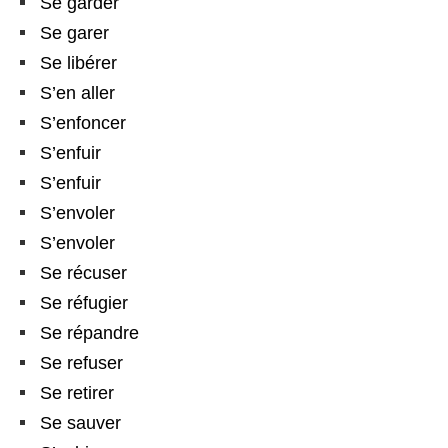
Se garder
Se garer
Se libérer
S’en aller
S’enfoncer
S’enfuir
S’enfuir
S’envoler
S’envoler
Se récuser
Se réfugier
Se répandre
Se refuser
Se retirer
Se sauver