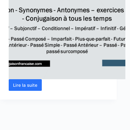
Lire la suite
Verbe
fuir
conjugaison,
définition,
synonyme,
exercices