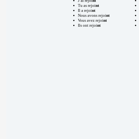
J’ai rejoi
nt
Tu as rejoi
nt
Il a rejoi
nt
Nous avons rejoi
nt
Vous avez rejoi
nt
Ils ont rejoi
nt