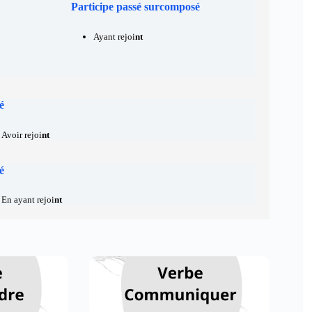
Participe passé surcomposé
Ayant rejoi
nt
é
Avoir rejoi
nt
é
En ayant rejoi
nt