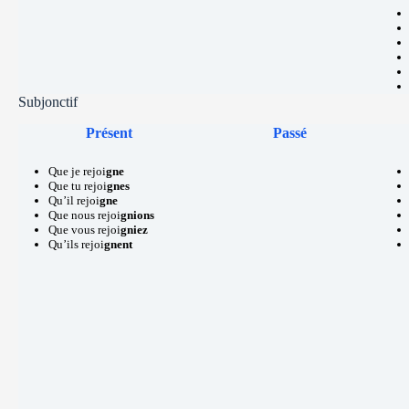
Subjonctif
Présent
Passé
Que je rejoi
gne
Que tu rejoi
gnes
Qu’il rejoi
gne
Que nous rejoi
gnions
Que vous rejoi
gniez
Qu’ils rejoi
gnent