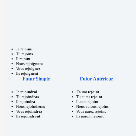
Je rejoi
ns
Tu rejoi
ns
Il rejoi
nt
Nous rejoi
gnons
Vous rejoi
gnez
Ils rejoi
gnent
Futur Simple
Futur Antérieur
Je rejoi
ndrai
J’aurai rejoi
nt
Tu rejoi
ndras
Tu auras rejoi
nt
Il rejoi
ndra
Il aura rejoi
nt
Nous rejoi
ndrons
Nous aurons rejoi
nt
Vous rejoi
ndrez
Vous aurez rejoi
nt
Ils rejoi
ndront
Ils auront rejoi
nt