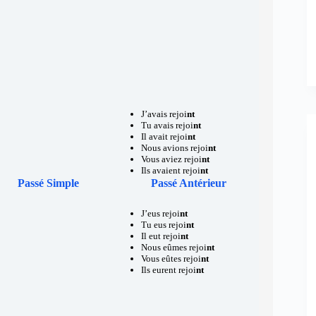
J’avais rejoi
nt
Tu avais rejoi
nt
Il avait rejoi
nt
Nous avions rejoi
nt
Vous aviez rejoi
nt
Ils avaient rejoi
nt
Passé Simple
Passé Antérieur
J’eus rejoi
nt
Tu eus rejoi
nt
Il eut rejoi
nt
Nous eûmes rejoi
nt
Vous eûtes rejoi
nt
Ils eurent rejoi
nt