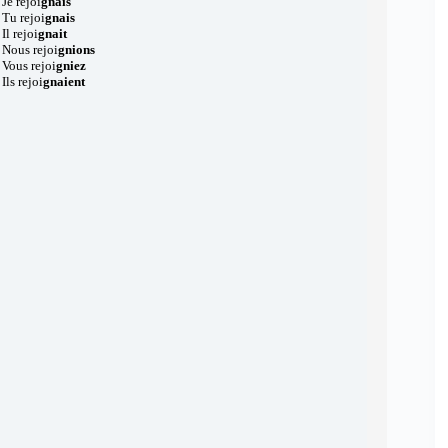
Je rejoi
gnais
Tu rejoi
gnais
Il rejoi
gnait
Nous rejoi
gnions
Vous rejoi
gniez
Ils rejoi
gnaient