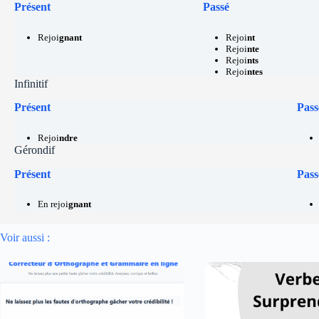
Présent
Passé
Rejoi
gnant
Rejoi
nt
Rejoi
nte
Rejoi
nts
Rejoi
ntes
Infinitif
Présent
Pass
Rejoi
ndre
Gérondif
Présent
Pass
En rejoi
gnant
Voir aussi :