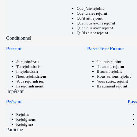
Que j’aie rejoi
nt
Que tu aies rejoi
nt
Qu’il ait rejoi
nt
Que nous ayons rejoi
nt
Que vous ayez rejoi
nt
Qu’ils aient rejoi
nt
Conditionnel
Présent
Passé 1ère Forme
Je rejoi
ndrais
J’aurais rejoi
nt
Tu rejoi
ndrais
Tu aurais rejoi
nt
Il rejoi
ndrait
Il aurait rejoi
nt
Nous rejoi
ndrions
Nous aurions rejoi
nt
Vous rejoi
ndriez
Vous auriez rejoi
nt
Ils rejoi
ndraient
Ils auraient rejoi
nt
Impératif
Présent
Pass
Rejoi
ns
Rejoi
gnons
Rejoi
gnez
Participe