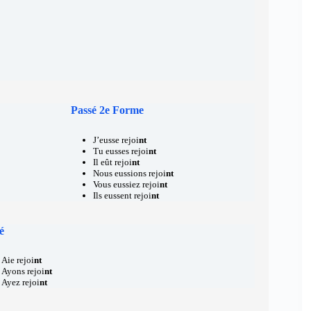
Passé 2e Forme
J’eusse rejoi
nt
Tu eusses rejoi
nt
Il eût rejoi
nt
Nous eussions rejoi
nt
Vous eussiez rejoi
nt
Ils eussent rejoi
nt
é
Aie rejoi
nt
Ayons rejoi
nt
Ayez rejoi
nt