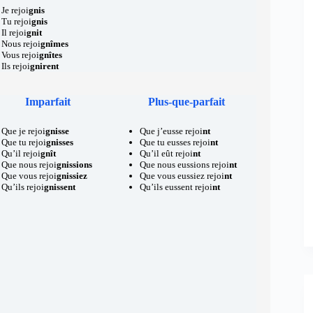
Je rejoi
gnis
Tu rejoi
gnis
Il rejoi
gnit
Nous rejoi
gnîmes
Vous rejoi
gnîtes
Ils rejoi
gnirent
Imparfait
Plus-que-parfait
Que je rejoi
gnisse
Que j’eusse rejoi
nt
Que tu rejoi
gnisses
Que tu eusses rejoi
nt
Qu’il rejoi
gnît
Qu’il eût rejoi
nt
Que nous rejoi
gnissions
Que nous eussions rejoi
nt
Que vous rejoi
gnissiez
Que vous eussiez rejoi
nt
Qu’ils rejoi
gnissent
Qu’ils eussent rejoi
nt