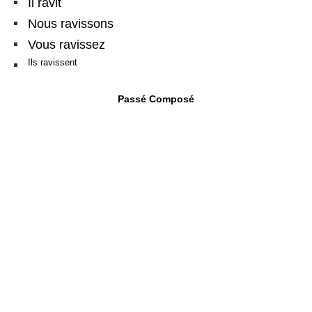
Il ravit
Nous ravissons
Vous ravissez
Ils ravissent
Passé Composé