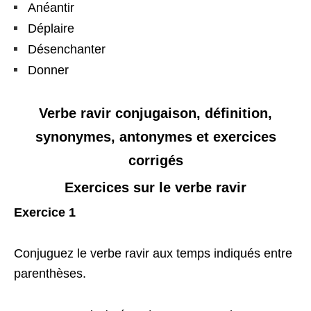
Anéantir
Déplaire
Désenchanter
Donner
Verbe ravir conjugaison, définition,
synonymes, antonymes et exercices
corrigés
Exercices sur le verbe ravir
Exercice 1
Conjuguez le verbe ravir aux temps indiqués entre
parenthèses.