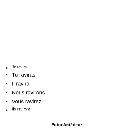
Je ravirai
Tu raviras
Il ravira
Nous ravirons
Vous ravirez
Ils raviront
Futur Antérieur