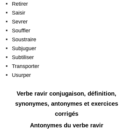
Retirer
Saisir
Sevrer
Souffler
Soustraire
Subjuguer
Subtiliser
Transporter
Usurper
Verbe ravir conjugaison, définition,
synonymes, antonymes et exercices
corrigés
Antonymes du verbe ravir