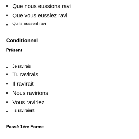
Que nous eussions ravi
Que vous eussiez ravi
Qu’ils eussent ravi
Conditionnel
Présent
Je ravirais
Tu ravirais
Il ravirait
Nous ravirions
Vous raviriez
Ils raviraient
Passé 1ère Forme