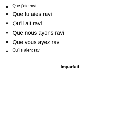
Que j’aie ravi
Que tu aies ravi
Qu’il ait ravi
Que nous ayons ravi
Que vous ayez ravi
Qu’ils aient ravi
Imparfait