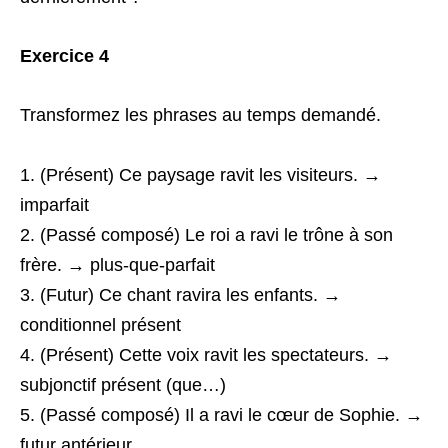
Exercice 4
Transformez les phrases au temps demandé.
(Présent) Ce paysage ravit les visiteurs. →
imparfait
(Passé composé) Le roi a ravi le trône à son
frère. → plus-que-parfait
(Futur) Ce chant ravira les enfants. →
conditionnel présent
(Présent) Cette voix ravit les spectateurs. →
subjonctif présent (que…)
(Passé composé) Il a ravi le cœur de Sophie. →
futur antérieur