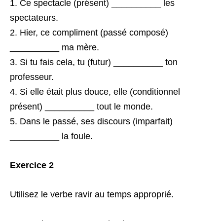
Ce spectacle (présent) __________ les
spectateurs.
Hier, ce compliment (passé composé)
__________ ma mère.
Si tu fais cela, tu (futur) __________ ton
professeur.
Si elle était plus douce, elle (conditionnel
présent) __________ tout le monde.
Dans le passé, ses discours (imparfait)
__________ la foule.
Exercice 2
Utilisez le verbe ravir au temps approprié.