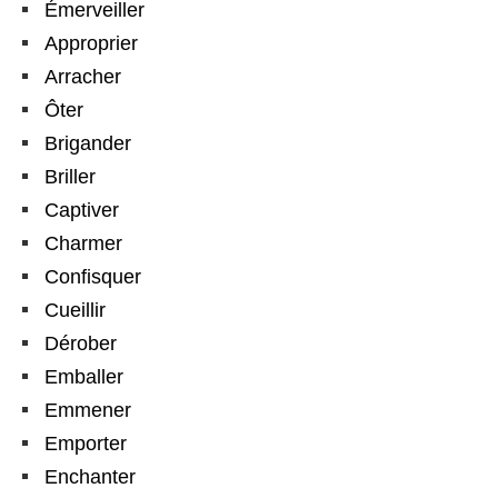
Émerveiller
Approprier
Arracher
Ôter
Brigander
Briller
Captiver
Charmer
Confisquer
Cueillir
Dérober
Emballer
Emmener
Emporter
Enchanter