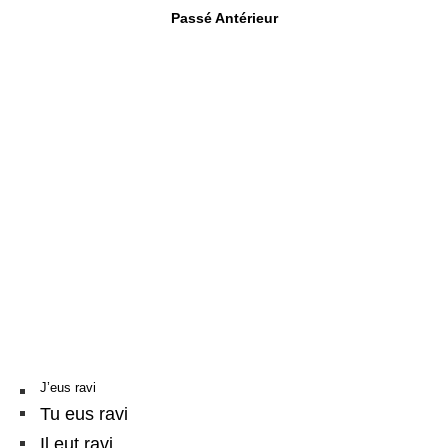
Passé Antérieur
J’eus ravi
Tu eus ravi
Il eut ravi