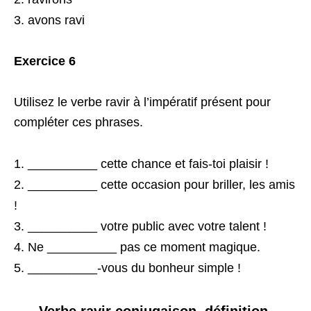
avons ravi
Exercice 6
Utilisez le verbe ravir à l’impératif présent pour
compléter ces phrases.
__________ cette chance et fais-toi plaisir !
__________ cette occasion pour briller, les amis
!
__________ votre public avec votre talent !
Ne __________ pas ce moment magique.
__________-vous du bonheur simple !
Verbe ravir conjugaison, définition,