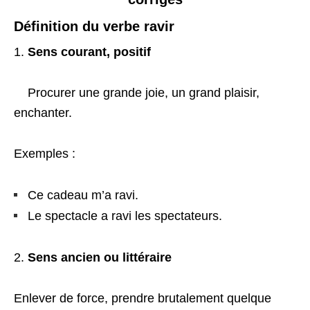
Définition du verbe ravir
Sens courant, positif
Procurer une grande joie, un grand plaisir,
enchanter.
Exemples :
Ce cadeau m’a ravi.
Le spectacle a ravi les spectateurs.
Sens ancien ou littéraire
Enlever de force, prendre brutalement quelque