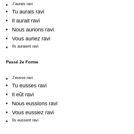
J’aurais ravi
Tu aurais ravi
Il aurait ravi
Nous aurions ravi
Vous auriez ravi
Ils auraient ravi
Passé 2e Forme
J’eusse ravi
Tu eusses ravi
Il eût ravi
Nous eussions ravi
Vous eussiez ravi
Ils eussent ravi