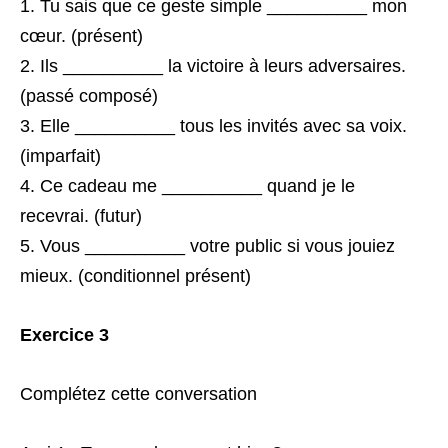
Tu sais que ce geste simple __________ mon
cœur. (présent)
Ils __________ la victoire à leurs adversaires.
(passé composé)
Elle __________ tous les invités avec sa voix.
(imparfait)
Ce cadeau me __________ quand je le
recevrai. (futur)
Vous __________ votre public si vous jouiez
mieux. (conditionnel présent)
Exercice 3
Complétez cette conversation