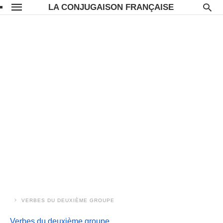
LA CONJUGAISON FRANÇAISE
VERBES DU DEUXIÈME GROUPE
Verbes du deuxième groupe