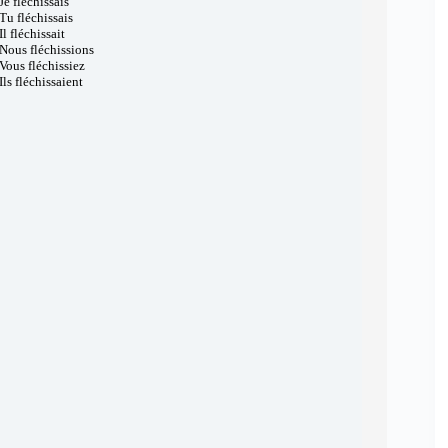
Je fléchissais
Tu fléchissais
Il fléchissait
Nous fléchissions
Vous fléchissiez
Ils fléchissaient