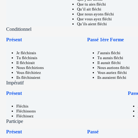
Que tu aies fléchi
Qu’il ait fléchi
Que nous ayons fléchi
Que vous ayez fléchi
Qu’ils aient fléchi
Conditionnel
Présent
Passé 1ère Forme
Je fléchirais
J’aurais fléchi
Tu fléchirais
Tu aurais fléchi
Il fléchirait
Il aurait fléchi
Nous fléchirions
Nous aurions fléchi
Vous fléchiriez
Vous auriez fléchi
Ils fléchiraient
Ils auraient fléchi
Impératif
Présent
Pass
Fléchis
Fléchissons
Fléchissez
Participe
Présent
Passé