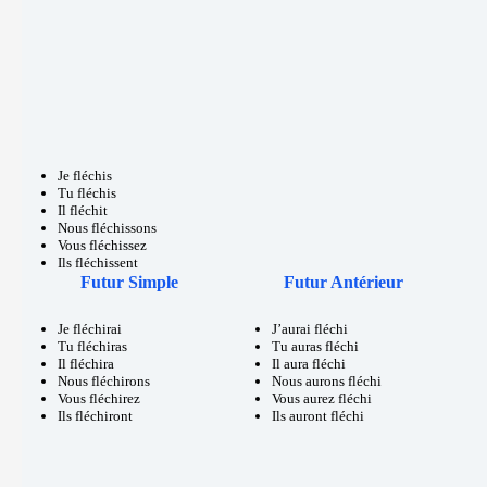
Je fléchis
Tu fléchis
Il fléchit
Nous fléchissons
Vous fléchissez
Ils fléchissent
Futur Simple
Futur Antérieur
Je fléchirai
J’aurai fléchi
Tu fléchiras
Tu auras fléchi
Il fléchira
Il aura fléchi
Nous fléchirons
Nous aurons fléchi
Vous fléchirez
Vous aurez fléchi
Ils fléchiront
Ils auront fléchi