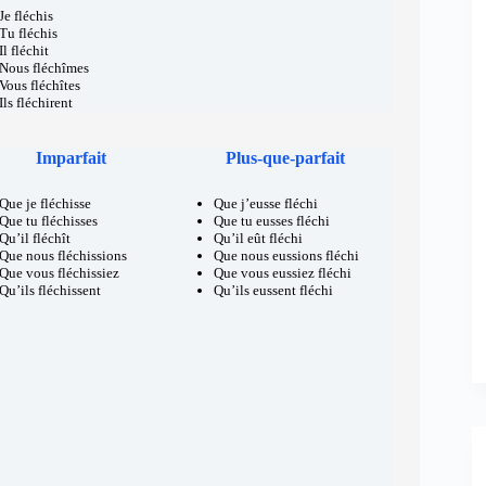
Je fléchis
Tu fléchis
Il fléchit
Nous fléchîmes
Vous fléchîtes
Ils fléchirent
Imparfait
Plus-que-parfait
Que je fléchisse
Que j’eusse fléchi
Que tu fléchisses
Que tu eusses fléchi
Qu’il fléchît
Qu’il eût fléchi
Que nous fléchissions
Que nous eussions fléchi
Que vous fléchissiez
Que vous eussiez fléchi
Qu’ils fléchissent
Qu’ils eussent fléchi