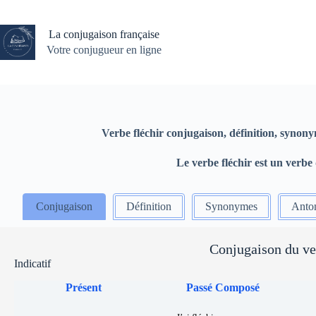
Passer
au
contenu
La conjugaison française
Votre conjugueur en ligne
Verbe fléchir conjugaison, définition, synony
Le verbe fléchir est un verb
Conjugaison
Définition
Synonymes
Anto
Conjugaison du ve
Indicatif
Présent
Passé Composé