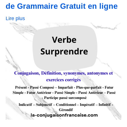
de Grammaire Gratuit en ligne
Lire plus