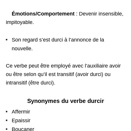
Émotions/Comportement
: Devenir insensible,
impitoyable.
Son regard s’est durci à l’annonce de la
nouvelle.
Ce verbe peut être employé avec l’auxiliaire avoir
ou être selon qu’il est transitif (avoir durci) ou
intransitif (être durci).
Synonymes du verbe durcir
Affermir
Epaissir
Boucaner