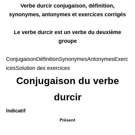
Verbe durcir
conjugaison, définition,
synonymes, antonymes et exercices corrigés
Le verbe durcir est un verbe du deuxième
groupe
Conjugaison
Définition
Synonymes
Antonymes
Exerc
ices
Solution des exercices
Conjugaison du verbe
durcir
Indicatif
Présent