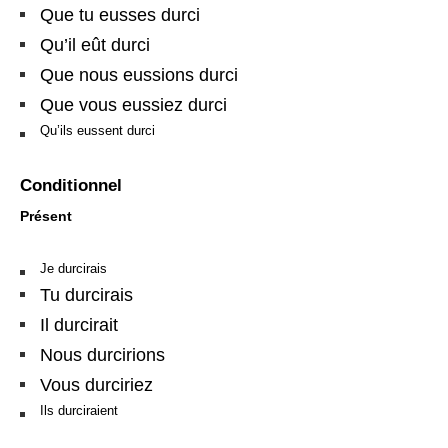
Que tu eusses durci
Qu’il eût durci
Que nous eussions durci
Que vous eussiez durci
Qu’ils eussent durci
Conditionnel
Présent
Je durcirais
Tu durcirais
Il durcirait
Nous durcirions
Vous durciriez
Ils durciraient