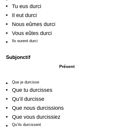
Tu eus durci
Il eut durci
Nous eûmes durci
Vous eûtes durci
Ils eurent durci
Subjonctif
Présent
Que je durcisse
Que tu durcisses
Qu’il durcisse
Que nous durcissions
Que vous durcissiez
Qu’ils durcissent