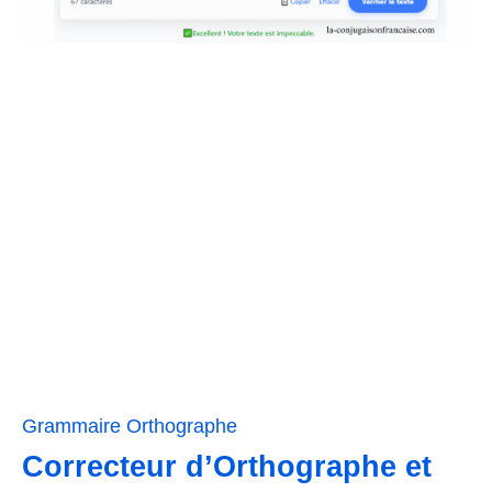
Grammaire
Orthographe
Correcteur d’Orthographe et