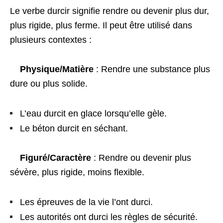
Le verbe durcir signifie rendre ou devenir plus dur,
plus rigide, plus ferme. Il peut être utilisé dans
plusieurs contextes :
Physique/Matière
: Rendre une substance plus
dure ou plus solide.
L’eau durcit en glace lorsqu’elle gèle.
Le béton durcit en séchant.
Figuré/Caractère
: Rendre ou devenir plus
sévère, plus rigide, moins flexible.
Les épreuves de la vie l’ont durci.
Les autorités ont durci les règles de sécurité.