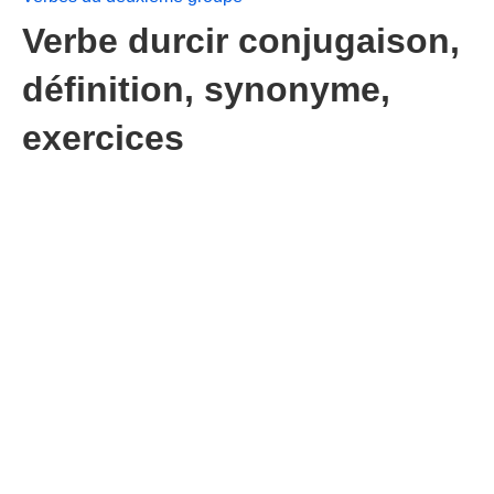
Verbe durcir conjugaison,
définition, synonyme,
exercices