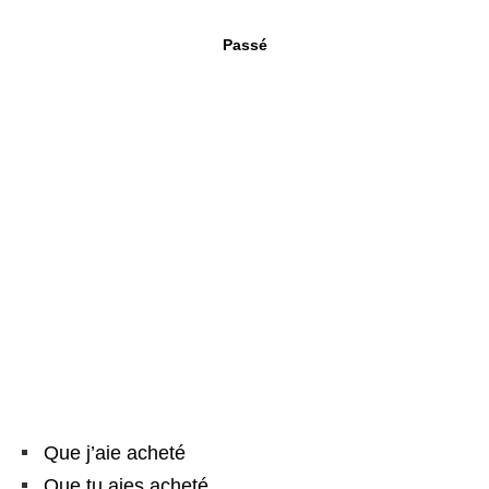
Passé
Que j’aie acheté
Que tu aies acheté