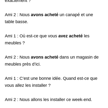
exactement ?
Ami 2 : Nous
avons acheté
un canapé et une
table basse.
Ami 1 : Où est-ce que vous
avez acheté
les
meubles ?
Ami 2 : Nous
avons acheté
dans un magasin de
meubles près d’ici.
Ami 1 : C’est une bonne idée. Quand est-ce que
vous allez les installer ?
Ami 2 : Nous allons les installer ce week-end.