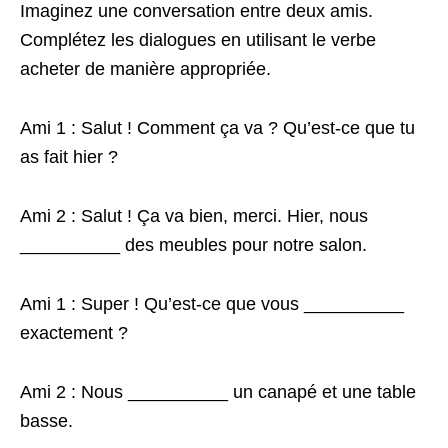
Imaginez une conversation entre deux amis.
Complétez les dialogues en utilisant le verbe
acheter de manière appropriée.
Ami 1 : Salut ! Comment ça va ? Qu’est-ce que tu
as fait hier ?
Ami 2 : Salut ! Ça va bien, merci. Hier, nous
__________ des meubles pour notre salon.
Ami 1 : Super ! Qu’est-ce que vous __________
exactement ?
Ami 2 : Nous __________ un canapé et une table
basse.