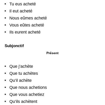
Tu eus acheté
Il eut acheté
Nous eûmes acheté
Vous eûtes acheté
Ils eurent acheté
Subjonctif
Présent
Que j’achète
Que tu achètes
Qu’il achète
Que nous achetions
Que vous achetiez
Qu’ils achètent