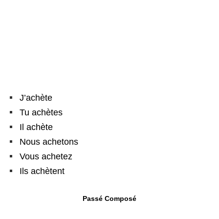
J’achète
Tu achètes
Il achète
Nous achetons
Vous achetez
Ils achètent
Passé Composé