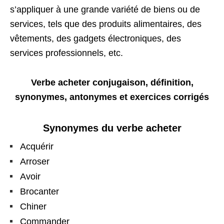
s’appliquer à une grande variété de biens ou de
services, tels que des produits alimentaires, des
vêtements, des gadgets électroniques, des
services professionnels, etc.
Verbe acheter conjugaison, définition,
synonymes, antonymes et exercices corrigés
Synonymes du verbe acheter
Acquérir
Arroser
Avoir
Brocanter
Chiner
Commander