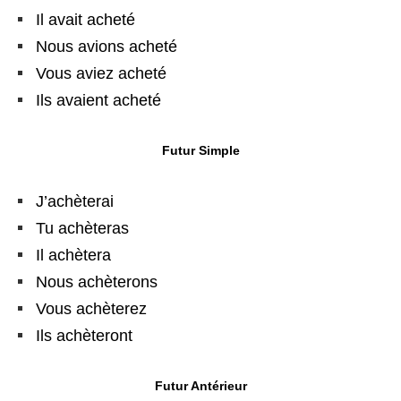
Il avait acheté
Nous avions acheté
Vous aviez acheté
Ils avaient acheté
Futur Simple
J’achèterai
Tu achèteras
Il achètera
Nous achèterons
Vous achèterez
Ils achèteront
Futur Antérieur