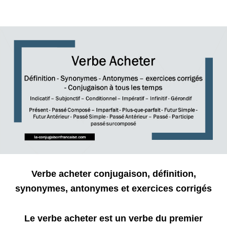
Verbe acheter conjugaison, définition,
synonymes, antonymes et exercices corrigés
Le verbe acheter est un verbe du premier