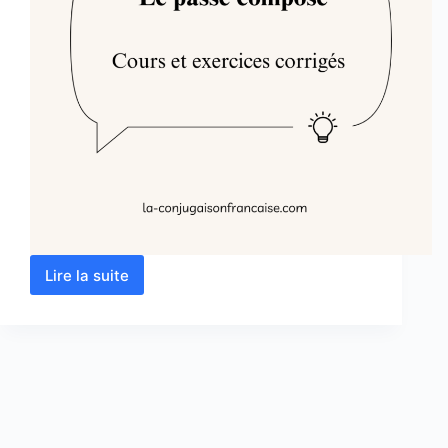
Lire la suite
Le
passé
composé
:
Cours
et
exercices
corrigés