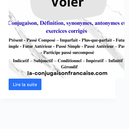
Lire la suite
Verbe
voler
conjugaison,
définition,
synonyme,
exercices