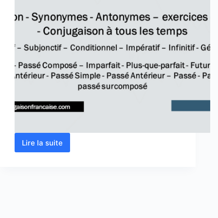
Lire la suite
Verbe
vivre
conjugaison,
définition,
synonyme,
exercices