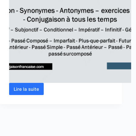
Lire la suite
Verbe
vivre
conjugaison,
définition,
synonyme,
exercices