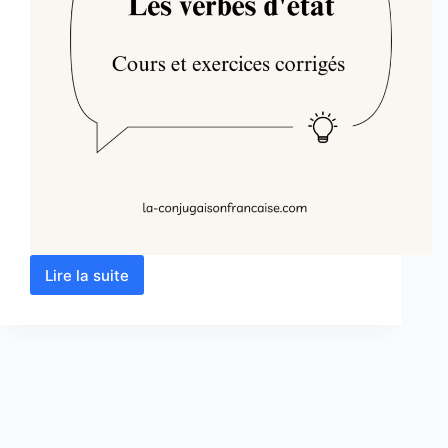
Lire la suite
Les
verbes
d’état
:
Cours
et
exercices
corrigés