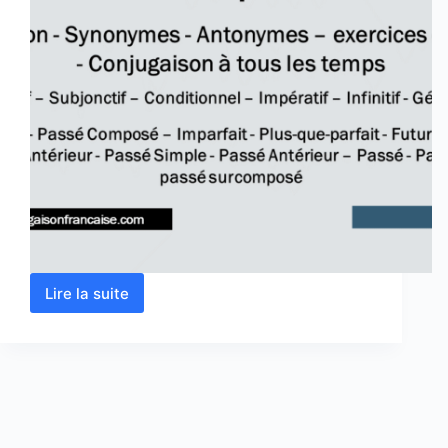
Lire la suite
Verbe
poser
conjugaison,
définition,
synonyme,
exercices