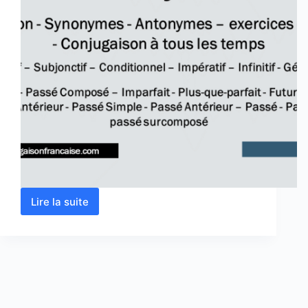
Lire la suite
Verbe
jouer
conjugaison,
définition,
synonyme,
exercices