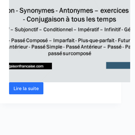
Lire la suite
Verbe
être
conjugaison,
définition,
synonyme,
exercices