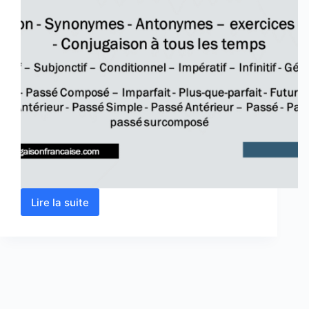
Lire la suite
Verbe
combattre
conjugaison,
définition,
synonyme,
exercice