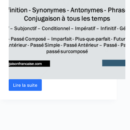
Lire la suite
Verbe
boire
conjugaison,
définition,
synonyme,
antonyme