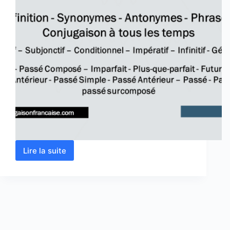
Lire la suite
Verbe
aller
conjugaison,
définition,
synonyme,
antonyme