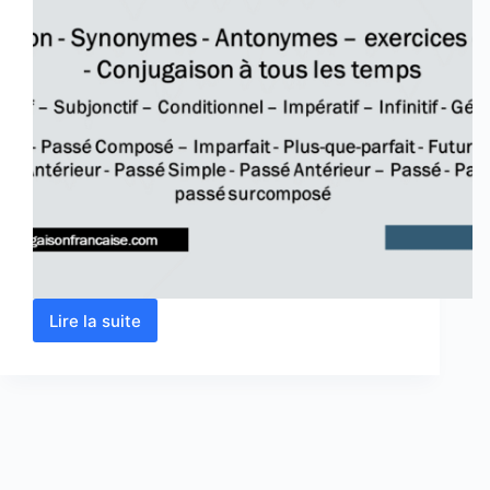
Lire la suite
Verbe
souffrir
conjugaison,
définition,
synonyme,
antonyme