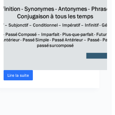
Lire la suite
Verbe
saisir
conjugaison,
définition,
synonyme,
antonyme