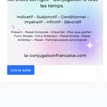
Lire la suite
Verbe
salir
conjugaison,
définition,
synonyme,
exercices