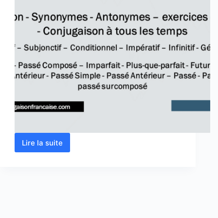
Lire la suite
Verbe
rire
conjugaison,
définition,
synonyme,
exercices