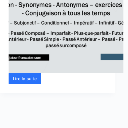
Lire la suite
Verbe
promouvoir
conjugaison,
définition,
synonyme