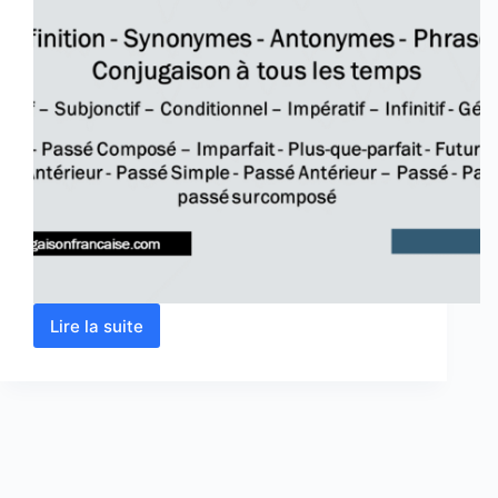
Lire la suite
Verbe
faire
conjugaison,
définition,
synonyme,
antonyme