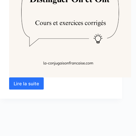
Lire la suite
On
et
Ont
en
français
:
Cours
et
Exercices