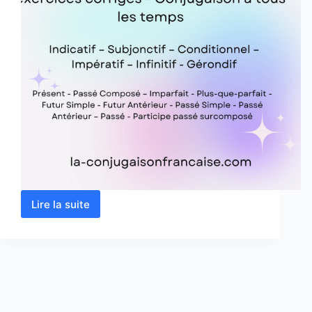
Lire la suite
Verbe
grandir
conjugaison,
définition,
synonyme,
exercices