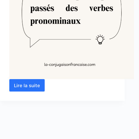
Lire la suite
Accord
des
participes
passés
des
verbes
pronominaux