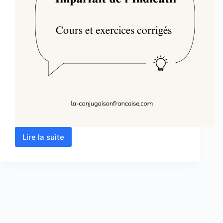
Lire la suite
L’Imparfait
de
l’Indicatif
:
Cours
et
exercices
corrigés