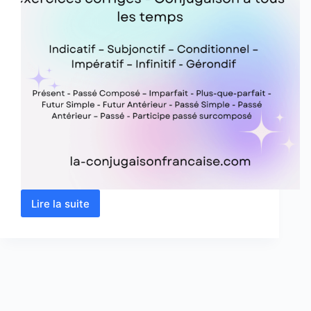
Lire la suite
Verbe
grandir
conjugaison,
définition,
synonyme,
exercices