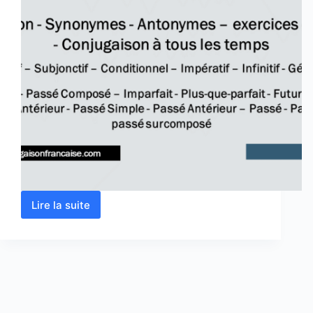
Lire la suite
Verbe
exister
conjugaison,
définition,
synonyme,
exercices