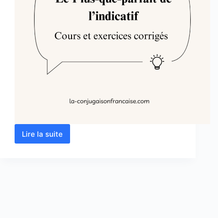
Lire la suite
Le
Plus-
que-
parfait
de
l’indicatif
–
Cours
et