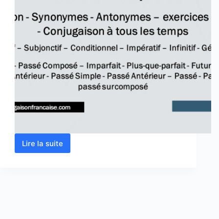
Lire la suite
Verbe
correspondre
conjugaison,
définition,
synonyme