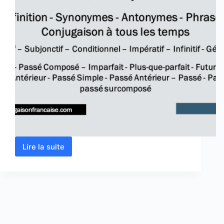
Lire la suite
Verbe
comprendre
conjugaison,
définition,
synonyme,
antonyme