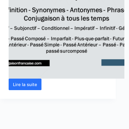
Lire la suite
Verbe
comprendre
conjugaison,
définition,
synonyme,
antonyme