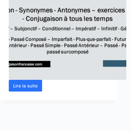
Lire la suite
Verbe
combattre
conjugaison,
définition,
synonyme,
exercice