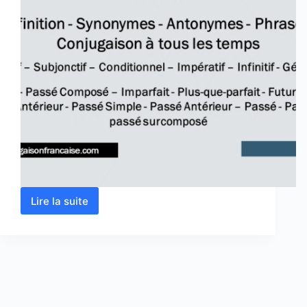
Lire la suite
Verbe
aller
conjugaison,
définition,
synonyme,
antonyme