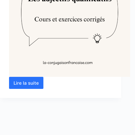
Lire la suite
Les
adjectifs
qualificatifs
cours
et
exercices
corrigés